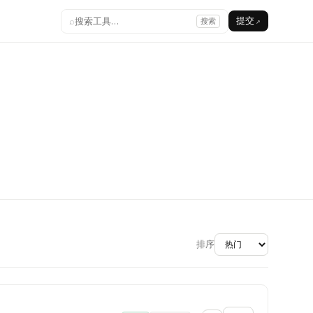
⌕
搜索工具…
提交
搜索
↗
排序