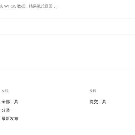
一次最多查 1,000 个域名，覆盖 1,000+ TLD。真实 WHOIS 数据，结果流式返回，免费。
发现
投稿
全部工具
提交工具
分类
最新发布