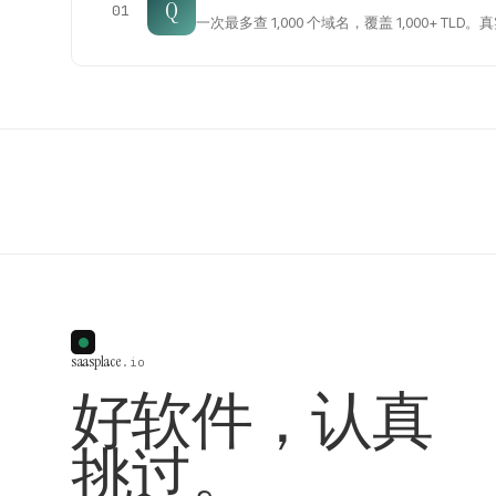
Q
01
saasplace
.io
好软件，认真
挑过。