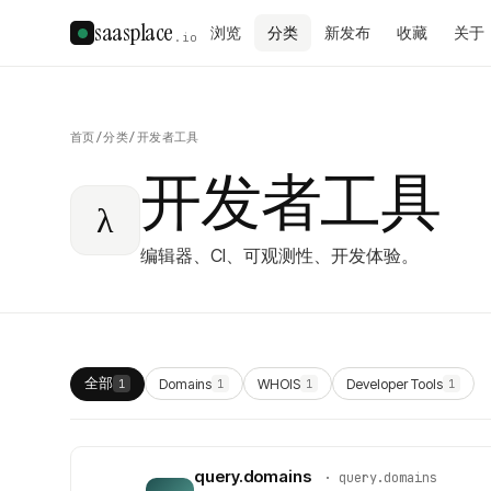
saasplace
浏览
分类
新发布
收藏
关于
.io
首页
/
分类
/
开发者工具
开发者工具
λ
编辑器、CI、可观测性、开发体验。
全部
Domains
WHOIS
Developer Tools
1
1
1
1
query.domains
·
query.domains