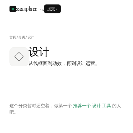
saasplace
提交
↗
.io
首页
/
分类
/
设计
设计
◇
从线框图到动效，再到设计运营。
这个分类暂时还空着，做第一个
推荐一个 设计 工具
的人
吧。